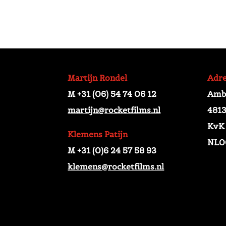
Martijn Rondel
Adr
M +31 (06) 54 74 06 12
Amba
martijn@rocketfilms.nl
4813
KvK
Klemens Patijn
NL0
M +31 (0)6 24 57 58 93
klemens@rocketfilms.nl