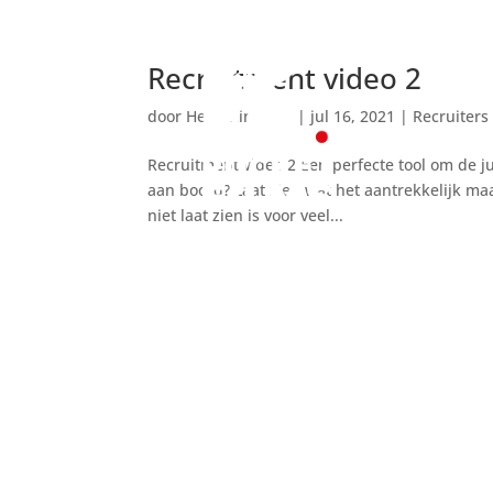
Recruitment video 2
door
Henk Rinzema
|
jul 16, 2021
|
Recruiters
Recruitment video 2 Een perfecte tool om de jui
aan boord? Laat zien wat het aantrekkelijk maa
niet laat zien is voor veel...