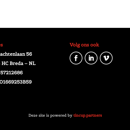
es
Volg ons ook
chtenlaan 56
 HC Breda – NL
 57212686
01669253B59
Deze site is powered by
tincup.partners