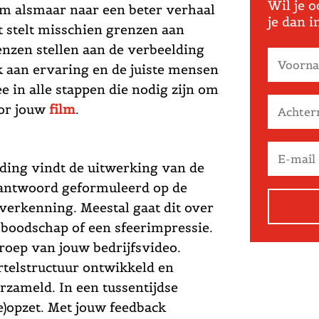
Wil je o
om alsmaar naar een beter verhaal
je dan 
t stelt misschien grenzen aan
nzen stellen aan de verbeelding
k aan ervaring en de juiste mensen
 in alle stappen die nodig zijn om
oor jouw
film
.
iding vindt de uitwerking van de
n antwoord geformuleerd op de
 verkenning. Meestal gaat dit over
boodschap of een sfeerimpressie.
groep van jouw bedrijfsvideo.
rtelstructuur ontwikkeld en
rzameld. In een tussentijdse
e)opzet. Met jouw feedback