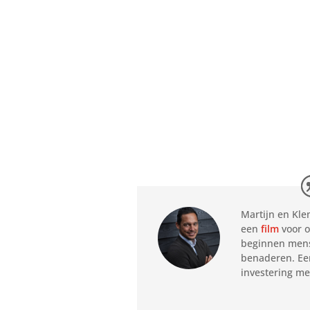
Martijn en Kle
een
film
voor o
beginnen mense
benaderen. Een
investering m