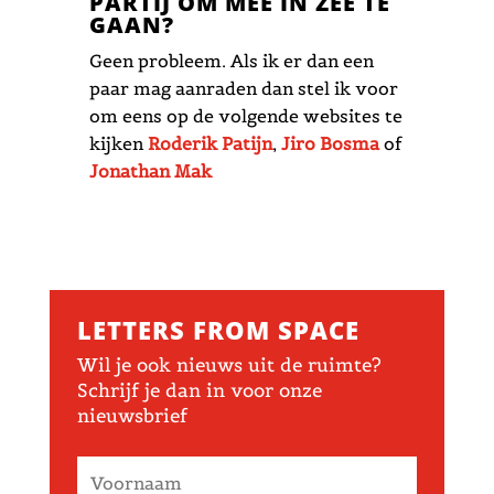
PARTIJ OM MEE IN ZEE TE
GAAN?
Geen probleem. Als ik er dan een
paar mag aanraden dan stel ik voor
om eens op de volgende websites te
kijken
Roderik Patijn
,
Jiro Bosma
of
Jonathan Mak
LETTERS FROM SPACE
Wil je ook nieuws uit de ruimte?
Schrijf je dan in voor onze
nieuwsbrief