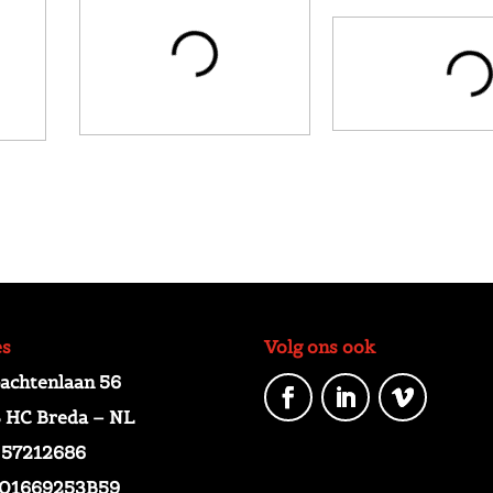
es
Volg ons ook
chtenlaan 56
 HC Breda – NL
 57212686
01669253B59