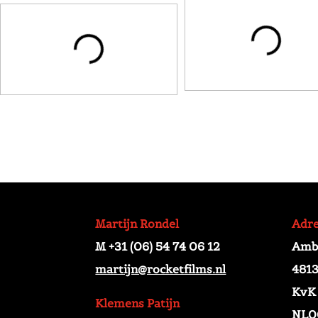
Martijn Rondel
Adr
M +31 (06) 54 74 06 12
Amba
martijn@rocketfilms.nl
4813
KvK
Klemens Patijn
NL0