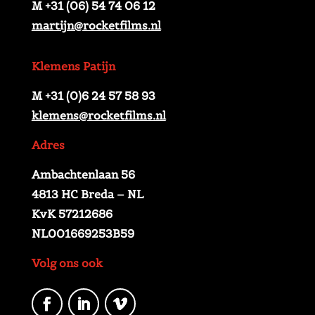
M +31 (06) 54 74 06 12
martijn@rocketfilms.nl
Klemens Patijn
M +31 (0)6 24 57 58 93
klemens@rocketfilms.nl
Adres
Ambachtenlaan 56
4813 HC Breda – NL
KvK 57212686
NL001669253B59
Volg ons ook